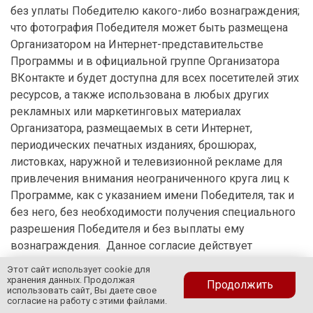
без уплаты Победителю какого-либо вознаграждения;
что фотография Победителя может быть размещена
Организатором на Интернет-представительстве
Программы и в официальной группе Организатора
ВКонтакте и будет доступна для всех посетителей этих
ресурсов, а также использована в любых других
рекламных или маркетинговых материалах
Организатора, размещаемых в сети Интернет,
периодических печатных изданиях, брошюрах,
листовках, наружной и телевизионной рекламе для
привлечения внимания неограниченного круга лиц к
Программе, как с указанием имени Победителя, так и
без него, без необходимости получения специального
разрешения Победителя и без выплаты ему
вознаграждения. Данное согласие действует
бессрочно, если не будет отозвано Победителем.
Этот сайт использует cookie для
Победитель подтверждает, что ему известно о праве
хранения данных. Продолжая
Продолжить
использовать сайт, Вы даете свое
отозвать свое согласие по письменному заявлению,
согласие на работу с этими файлами.
которое может быть направлено Победителем в