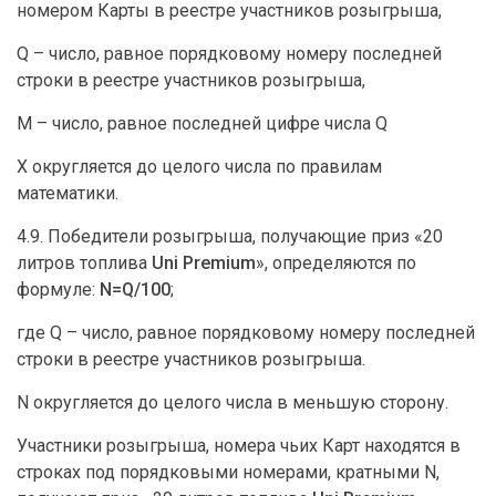
номером Карты в реестре участников розыгрыша,
Q – число, равное порядковому номеру последней
строки в реестре участников розыгрыша,
M – число, равное последней цифре числа Q
Х округляется до целого числа по правилам
математики.
4.9. Победители розыгрыша, получающие приз «20
литров топлива
Uni
Premium
», определяются по
формуле:
N
=
Q
/100
;
где Q – число, равное порядковому номеру последней
строки в реестре участников розыгрыша.
N округляется до целого числа в меньшую сторону.
Участники розыгрыша, номера чьих Карт находятся в
строках под порядковыми номерами, кратными N,