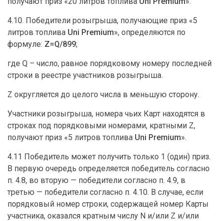
получают приз «20 литров топлива
Uni
Premium
».
4.10. Победители розыгрыша, получающие приз «5
литров топлива
Uni
Premium
», определяются по
формуле:
Z
=
Q
/899
;
где Q – число, равное порядковому номеру последней
строки в реестре участников розыгрыша.
Z округляется до целого числа в меньшую сторону.
Участники розыгрыша, номера чьих Карт находятся в
строках под порядковыми номерами, кратными Z,
получают приз «5 литров топлива
Uni
Premium
».
4.11 Победитель может получить только 1 (один) приз.
В первую очередь определяется победитель согласно
п. 4.8, во вторую — победители согласно п. 4.9, в
третью — победители согласно п. 4.10. В случае, если
порядковый номер строки, содержащей номер Карты
участника, оказался кратным числу N и/или Z и/или