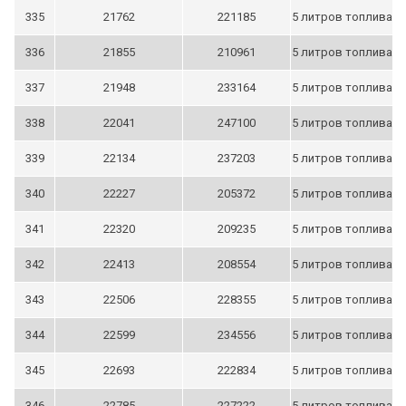
335
21762
221185
5 литров топлива
336
21855
210961
5 литров топлива
337
21948
233164
5 литров топлива
338
22041
247100
5 литров топлива
339
22134
237203
5 литров топлива
340
22227
205372
5 литров топлива
341
22320
209235
5 литров топлива
342
22413
208554
5 литров топлива
343
22506
228355
5 литров топлива
344
22599
234556
5 литров топлива
345
22693
222834
5 литров топлива
346
22785
227222
5 литров топлива