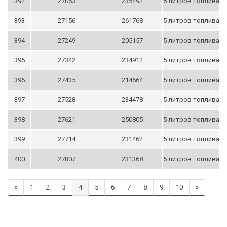
392
27063
235492
5 литров топлива
393
27156
261768
5 литров топлива
394
27249
205157
5 литров топлива
395
27342
234912
5 литров топлива
396
27435
214664
5 литров топлива
397
27528
234478
5 литров топлива
398
27621
250805
5 литров топлива
399
27714
231462
5 литров топлива
400
27807
231368
5 литров топлива
«
1
2
3
4
5
6
7
8
9
10
»