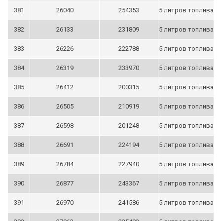
381
26040
254353
5 литров топлива
382
26133
231809
5 литров топлива
383
26226
222788
5 литров топлива
384
26319
233970
5 литров топлива
385
26412
200315
5 литров топлива
386
26505
210919
5 литров топлива
387
26598
201248
5 литров топлива
388
26691
224194
5 литров топлива
389
26784
227940
5 литров топлива
390
26877
243367
5 литров топлива
391
26970
241586
5 литров топлива