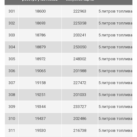
301
18600
222963
5 литров топлива
302
18693
225358
5 литров топлива
303
18786
203241
5 литров топлива
304
18879
253050
5 литров топлива
305
18972
248302
5 литров топлива
306
19065
201988
5 литров топлива
307
19158
227472
5 литров топлива
308
19251
201033
5 литров топлива
309
19344
233727
5 литров топлива
310
19437
202486
5 литров топлива
311
19530
216738
5 литров топлива