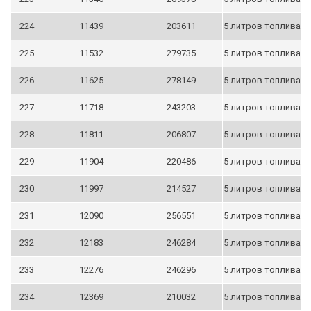
224
11439
203611
5 литров топлива
225
11532
279735
5 литров топлива
226
11625
278149
5 литров топлива
227
11718
243203
5 литров топлива
228
11811
206807
5 литров топлива
229
11904
220486
5 литров топлива
230
11997
214527
5 литров топлива
231
12090
256551
5 литров топлива
232
12183
246284
5 литров топлива
233
12276
246296
5 литров топлива
234
12369
210032
5 литров топлива