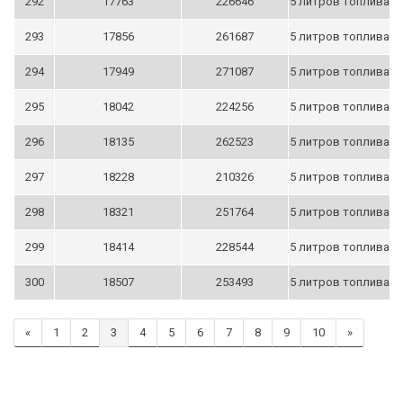
292
17763
226646
5 литров топлива
293
17856
261687
5 литров топлива
294
17949
271087
5 литров топлива
295
18042
224256
5 литров топлива
296
18135
262523
5 литров топлива
297
18228
210326
5 литров топлива
298
18321
251764
5 литров топлива
299
18414
228544
5 литров топлива
300
18507
253493
5 литров топлива
«
1
2
3
4
5
6
7
8
9
10
»