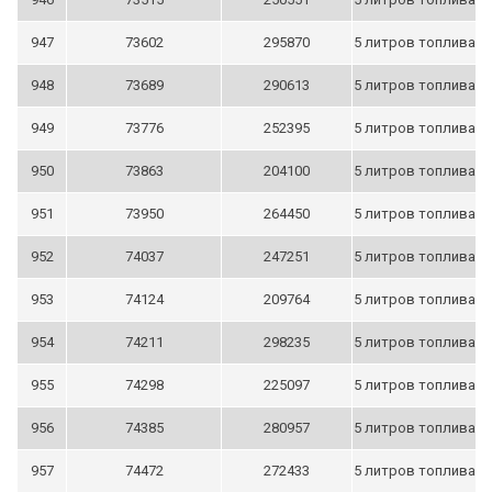
947
73602
295870
5 литров топлива
948
73689
290613
5 литров топлива
949
73776
252395
5 литров топлива
950
73863
204100
5 литров топлива
951
73950
264450
5 литров топлива
952
74037
247251
5 литров топлива
953
74124
209764
5 литров топлива
954
74211
298235
5 литров топлива
955
74298
225097
5 литров топлива
956
74385
280957
5 литров топлива
957
74472
272433
5 литров топлива