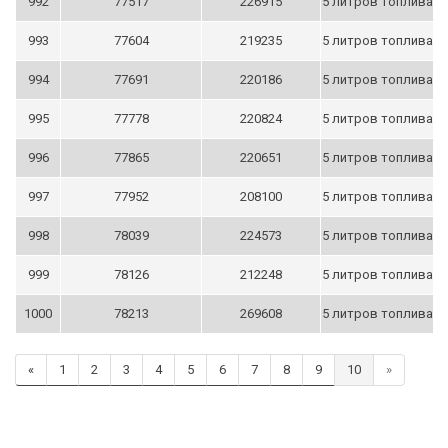
992
77517
226915
5 литров топлива
993
77604
219235
5 литров топлива
994
77691
220186
5 литров топлива
995
77778
220824
5 литров топлива
996
77865
220651
5 литров топлива
997
77952
208100
5 литров топлива
998
78039
224573
5 литров топлива
999
78126
212248
5 литров топлива
1000
78213
269608
5 литров топлива
«
1
2
3
4
5
6
7
8
9
10
»