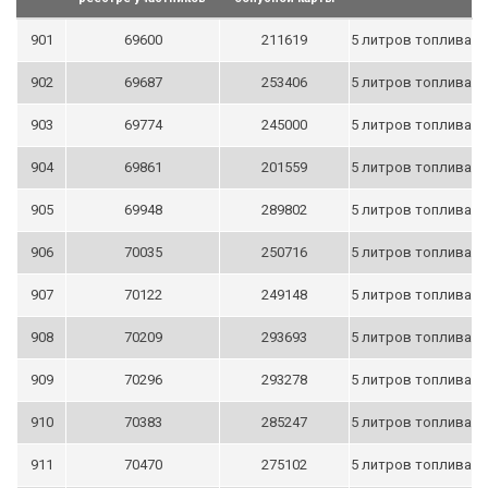
901
69600
211619
5 литров топлива
902
69687
253406
5 литров топлива
903
69774
245000
5 литров топлива
904
69861
201559
5 литров топлива
905
69948
289802
5 литров топлива
906
70035
250716
5 литров топлива
907
70122
249148
5 литров топлива
908
70209
293693
5 литров топлива
909
70296
293278
5 литров топлива
910
70383
285247
5 литров топлива
911
70470
275102
5 литров топлива