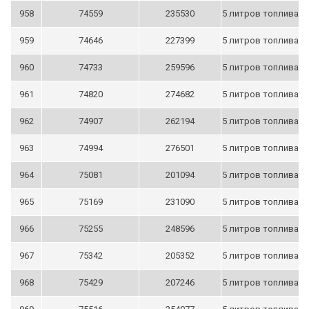
958
74559
235530
5 литров топлива
959
74646
227399
5 литров топлива
960
74733
259596
5 литров топлива
961
74820
274682
5 литров топлива
962
74907
262194
5 литров топлива
963
74994
276501
5 литров топлива
964
75081
201094
5 литров топлива
965
75169
231090
5 литров топлива
966
75255
248596
5 литров топлива
967
75342
205352
5 литров топлива
968
75429
207246
5 литров топлива