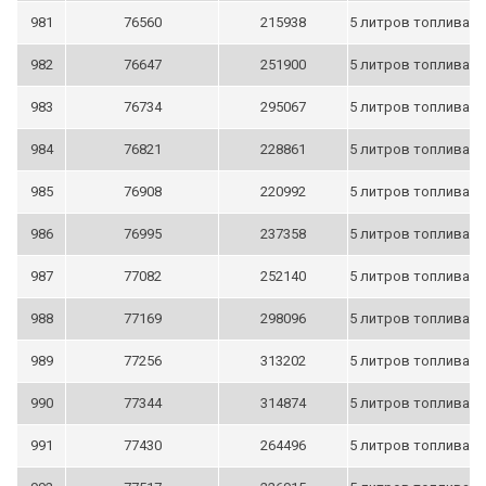
981
76560
215938
5 литров топлива
982
76647
251900
5 литров топлива
983
76734
295067
5 литров топлива
984
76821
228861
5 литров топлива
985
76908
220992
5 литров топлива
986
76995
237358
5 литров топлива
987
77082
252140
5 литров топлива
988
77169
298096
5 литров топлива
989
77256
313202
5 литров топлива
990
77344
314874
5 литров топлива
991
77430
264496
5 литров топлива