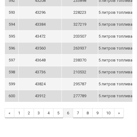
592
43208
233898
5 литров топлива
593
43296
228223
5 литров топлива
594
43384
327219
5 литров топлива
595
43472
203507
5 литров топлива
596
43560
263937
5 литров топлива
597
43648
238370
5 литров топлива
598
43736
210532
5 литров топлива
599
43824
295787
5 литров топлива
600
43912
277789
5 литров топлива
«
1
2
3
4
5
6
7
8
9
10
»