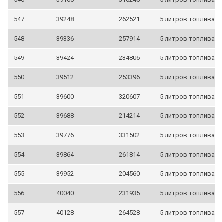
547
39248
262521
5 литров топлива
548
39336
257914
5 литров топлива
549
39424
234806
5 литров топлива
550
39512
253396
5 литров топлива
551
39600
320607
5 литров топлива
552
39688
214214
5 литров топлива
553
39776
331502
5 литров топлива
554
39864
261814
5 литров топлива
555
39952
204560
5 литров топлива
556
40040
231935
5 литров топлива
557
40128
264528
5 литров топлива