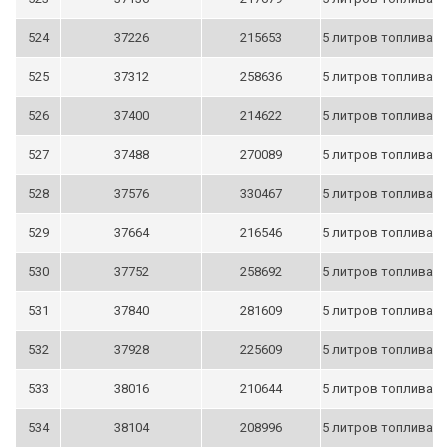
524
37226
215653
5 литров топлива
525
37312
258636
5 литров топлива
526
37400
214622
5 литров топлива
527
37488
270089
5 литров топлива
528
37576
330467
5 литров топлива
529
37664
216546
5 литров топлива
530
37752
258692
5 литров топлива
531
37840
281609
5 литров топлива
532
37928
225609
5 литров топлива
533
38016
210644
5 литров топлива
534
38104
208996
5 литров топлива