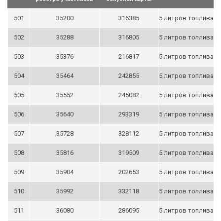
501
35200
316385
5 литров топлива
502
35288
316805
5 литров топлива
503
35376
216817
5 литров топлива
504
35464
242855
5 литров топлива
505
35552
245082
5 литров топлива
506
35640
293319
5 литров топлива
507
35728
328112
5 литров топлива
508
35816
319509
5 литров топлива
509
35904
202653
5 литров топлива
510
35992
332118
5 литров топлива
511
36080
286095
5 литров топлива