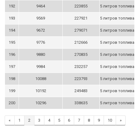
192
9464
223855
5 литров топлива
193
9569
227921
5 литров топлива
194
9672
279071
5 литров топлива
195
9776
212666
5 литров топлива
196
9880
270835
5 литров топлива
197
9984
232257
5 литров топлива
198
10088
223793
5 литров топлива
199
10192
249483
5 литров топлива
200
10296
338635
5 литров топлива
«
1
2
3
4
5
6
7
8
9
10
»