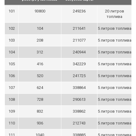
101
93800
249236
20 литров
топлива
102
104
211641
5 литров топлива
103
208
211077
5 литров топлива
104
312
240944
5 литров топлива
105
416
342229
5 литров топлива
106
520
241725
5 литров топлива
107
624
338864
5 литров топлива
108
728
290613
5 литров топлива
109
832
338862
5 литров топлива
110
936
212743
5 литров топлива
111
1040
338885
5 литров топлива