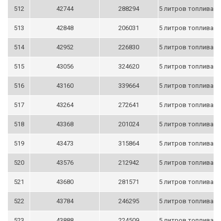
512
42744
288294
5 литров топлива
513
42848
206031
5 литров топлива
514
42952
226830
5 литров топлива
515
43056
324620
5 литров топлива
516
43160
339664
5 литров топлива
517
43264
272641
5 литров топлива
518
43368
201024
5 литров топлива
519
43473
315864
5 литров топлива
520
43576
212942
5 литров топлива
521
43680
281571
5 литров топлива
522
43784
246295
5 литров топлива
523
43888
224509
5 литров топлива