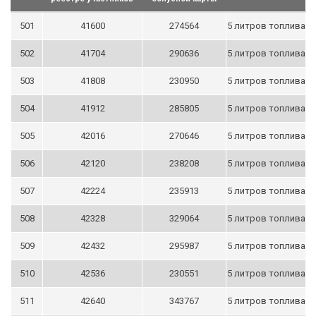
501
41600
274564
5 литров топлива
502
41704
290636
5 литров топлива
503
41808
230950
5 литров топлива
504
41912
285805
5 литров топлива
505
42016
270646
5 литров топлива
506
42120
238208
5 литров топлива
507
42224
235913
5 литров топлива
508
42328
329064
5 литров топлива
509
42432
295987
5 литров топлива
510
42536
230551
5 литров топлива
511
42640
343767
5 литров топлива