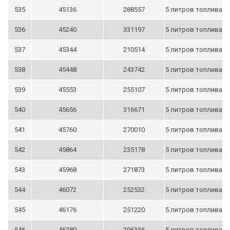
535
45136
288557
5 литров топлива
536
45240
331197
5 литров топлива
537
45344
210514
5 литров топлива
538
45448
243742
5 литров топлива
539
45553
255107
5 литров топлива
540
45656
316671
5 литров топлива
541
45760
270010
5 литров топлива
542
45864
235178
5 литров топлива
543
45968
271873
5 литров топлива
544
46072
252532
5 литров топлива
545
46176
251220
5 литров топлива
546
46280
296356
5 литров топлива