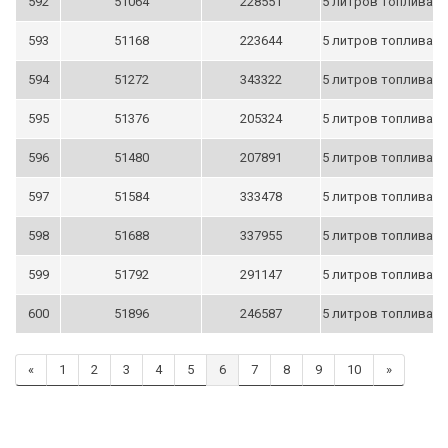
592
51064
228551
5 литров топлива
593
51168
223644
5 литров топлива
594
51272
343322
5 литров топлива
595
51376
205324
5 литров топлива
596
51480
207891
5 литров топлива
597
51584
333478
5 литров топлива
598
51688
337955
5 литров топлива
599
51792
291147
5 литров топлива
600
51896
246587
5 литров топлива
«
1
2
3
4
5
6
7
8
9
10
»