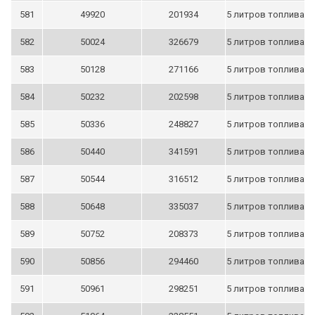
581
49920
201934
5 литров топлива
582
50024
326679
5 литров топлива
583
50128
271166
5 литров топлива
584
50232
202598
5 литров топлива
585
50336
248827
5 литров топлива
586
50440
341591
5 литров топлива
587
50544
316512
5 литров топлива
588
50648
335037
5 литров топлива
589
50752
208373
5 литров топлива
590
50856
294460
5 литров топлива
591
50961
298251
5 литров топлива